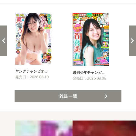
新発売！雑誌&コミックス
ヤングチャンピオ…
チャ
週刊少年チャンピ…
発売日：2026.08.10
発売
発売日：2026.08.06
雑誌一覧