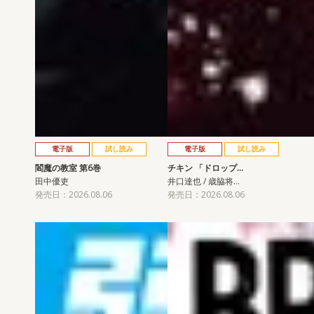
電子版
試し読み
電子版
試し読み
閻魔の教室 第6巻
チキン 「ドロップ…
田中優吏
井口達也 / 歳脇将…
発売日：2026.08.06
発売日：2026.08.06