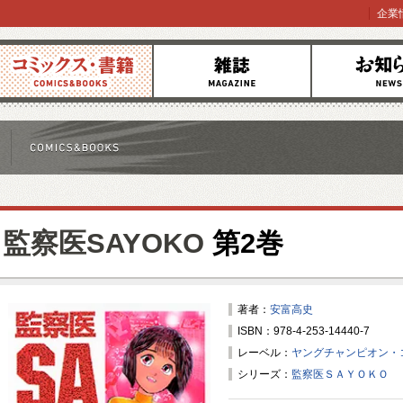
企業
コミックス
雑誌
お知らせ
監察医SAYOKO
第2巻
著者：
安富高史
ISBN：978-4-253-14440-7
レーベル：
ヤングチャンピオン・
シリーズ：
監察医ＳＡＹＯＫＯ