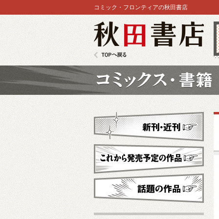
コミック・フロンティアの秋田書店
秋田書店
TOPへ戻る
コミックス
新刊・近刊
これから発売予定
話題の作品