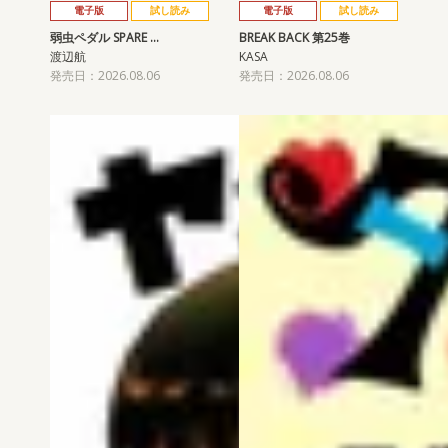
電子版
試し読み
電子版
試し読み
弱虫ペダル SPARE …
BREAK BACK 第25巻
渡辺航
KASA
発売日：2026.08.06
発売日：2026.08.06