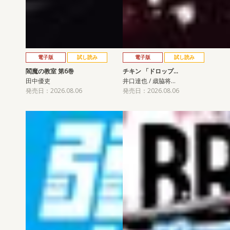
電子版
試し読み
電子版
試し読み
閻魔の教室 第6巻
チキン 「ドロップ…
田中優吏
井口達也 / 歳脇将…
発売日：2026.08.06
発売日：2026.08.06