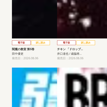
電子版
試し読み
電子版
試し読み
閻魔の教室 第6巻
チキン 「ドロップ…
田中優吏
井口達也 / 歳脇将…
発売日：2026.08.06
発売日：2026.08.06