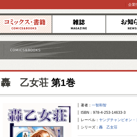
企業
コミックス
雑誌
お知らせ
轟 乙女荘
第1巻
著者：
一智和智
ISBN：978-4-253-14633-3
レーベル：
ヤングチャンピオン・
シリーズ：
轟 乙女荘