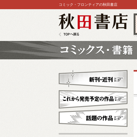
コミック・フロンティアの秋田書店
秋田書店
TOPへ戻る
コミックス
新刊・近刊
これから発売予定
話題の作品