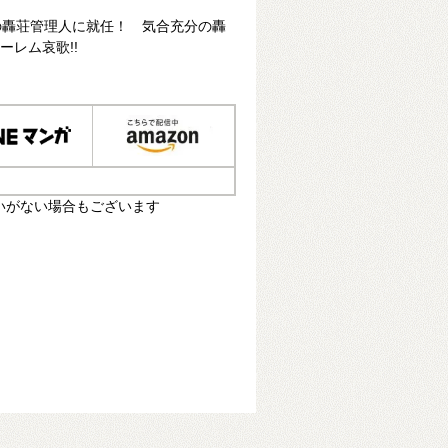
の轟荘管理人に就任！ 気合充分の轟
ーレム哀歌!!
いがない場合もございます