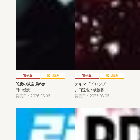
電子版
試し読み
電子版
試し読み
閻魔の教室 第6巻
チキン 「ドロップ…
田中優吏
井口達也 / 歳脇将…
発売日：2026.08.06
発売日：2026.08.06