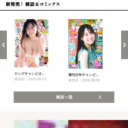
新発売！雑誌&コミックス
ヤングチャンピオ…
チャ
週刊少年チャンピ…
発売日：2026.08.10
発売
発売日：2026.08.06
雑誌一覧