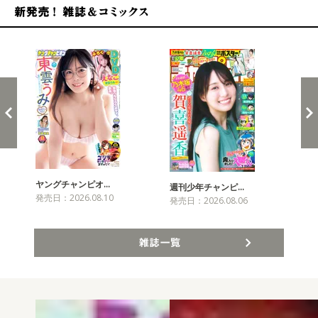
新発売！雑誌&コミックス
ヤングチャンピオ…
チャ
週刊少年チャンピ…
発売日：2026.08.10
発売
発売日：2026.08.06
雑誌一覧