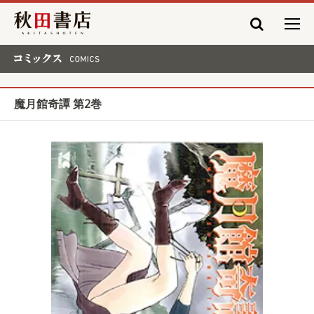
秋田書店
コミックス COMICS
魔月館奇譚 第2巻