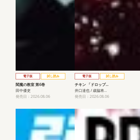
電子版
試し読み
電子版
試し読み
閻魔の教室 第6巻
チキン 「ドロップ…
田中優吏
井口達也 / 歳脇将…
発売日：2026.08.06
発売日：2026.08.06