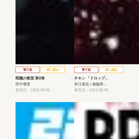
電子版
試し読み
電子版
試し読み
閻魔の教室 第6巻
チキン 「ドロップ…
田中優吏
井口達也 / 歳脇将…
発売日：2026.08.06
発売日：2026.08.06