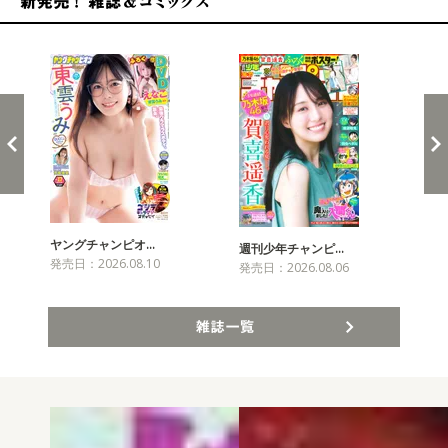
新発売！雑誌&コミックス
ヤングチャンピオ…
チャ
週刊少年チャンピ…
発売日：2026.08.10
発売
発売日：2026.08.06
雑誌一覧