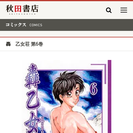
秋田書店
コミックス COMICS
轟 乙女荘 第6巻