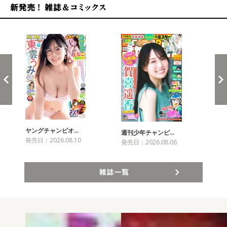
新発売！雑誌&コミックス
ヤングチャンピオ…
チャ
週刊少年チャンピ…
発売日：2026.08.10
発売
発売日：2026.08.06
雑誌一覧