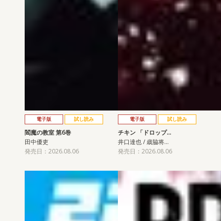
電子版
試し読み
電子版
試し読み
閻魔の教室 第6巻
チキン 「ドロップ…
田中優吏
井口達也 / 歳脇将…
発売日：2026.08.06
発売日：2026.08.06