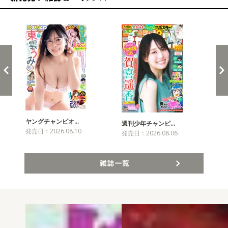
新発売！雑誌&コミックス
ヤングチャンピオ…
チャ
週刊少年チャンピ…
発売日：2026.08.10
発売
発売日：2026.08.06
雑誌一覧