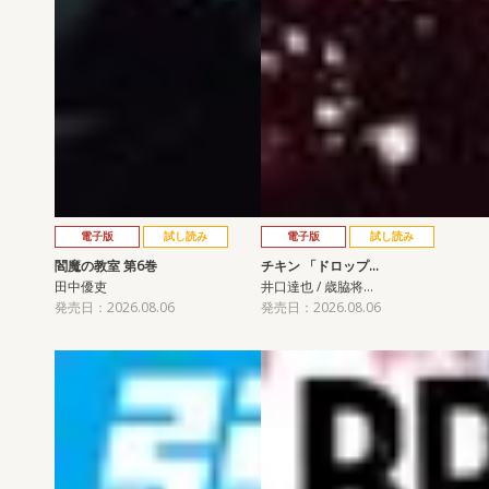
電子版
試し読み
電子版
試し読み
閻魔の教室 第6巻
チキン 「ドロップ…
田中優吏
井口達也 / 歳脇将…
発売日：2026.08.06
発売日：2026.08.06