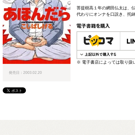
菩提樹高１年の網田仏太は、
代わりにオンナを口説き、托鉢
電子書籍で購入
※ 電子書店によっては取り扱
発売日：2003.02.20