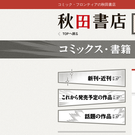
コミック・フロンティアの秋田書店
秋田書店
TOPへ戻る
コミックス
新刊・近刊
これから発売予定
話題の作品