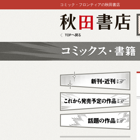
コミック・フロンティアの秋田書店
秋田書店
TOPへ戻る
コミックス
新刊・近刊
これから発売予定
話題の作品