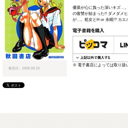
優菜が心に負った深いキズ…
の復讐が始まった!! ダメダメ
が…。処女とH or 永眠!? カ
電子書籍で購入
※ 電子書店によっては取り扱
発売日：2005.09.20