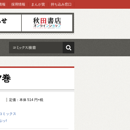
情報
採用情報
まんが賞
持ち込み窓口
オンラインショップ
検索
7巻
定価：本体 514 円+税
コミックス
ぷッ!