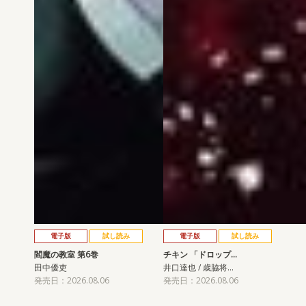
電子版
試し読み
電子版
試し読み
閻魔の教室 第6巻
チキン 「ドロップ…
田中優吏
井口達也 / 歳脇将…
発売日：2026.08.06
発売日：2026.08.06