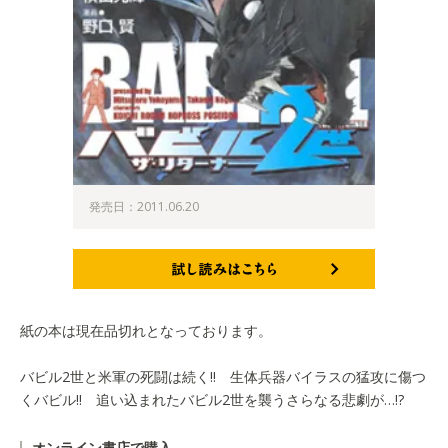
発売日：2011.06.20
試し読みはこちら
紙の本は現在品切れとなっております。
バビル2世と米軍の死闘は続く!! 生体兵器バイラスの猛攻に傷つ
くバビル!! 追い込まれたバビル2世を襲うさらなる悲劇が…!?
オンライン書店で購入