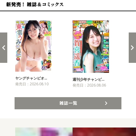
新発売！雑誌&コミックス
ヤングチャンピオ…
チャ
週刊少年チャンピ…
発売日：2026.08.10
発売
発売日：2026.08.06
雑誌一覧