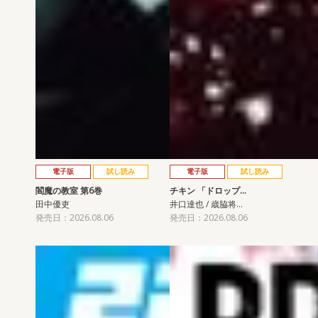
電子版
試し読み
電子版
試し読み
閻魔の教室 第6巻
チキン 「ドロップ…
田中優吏
井口達也 / 歳脇将…
発売日：2026.08.06
発売日：2026.08.06