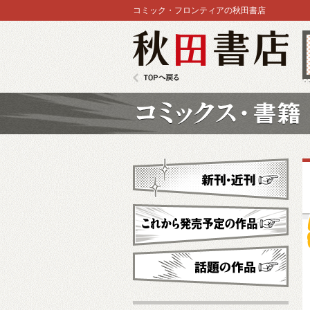
コミック・フロンティアの秋田書店
秋田書店
TOPへ戻る
コミックス
新刊・近刊
これから発売予定
話題の作品