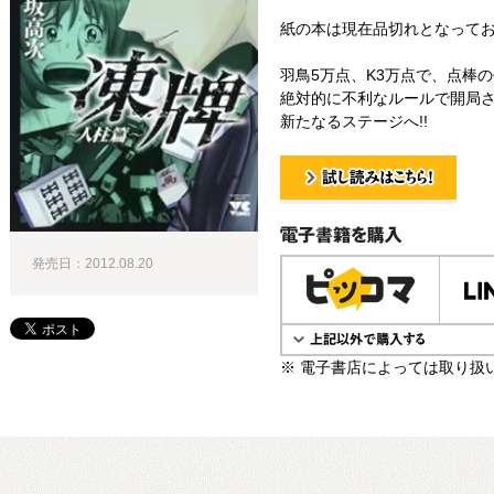
紙の本は現在品切れとなって
羽鳥5万点、K3万点で、点棒の
絶対的に不利なルールで開局さ
新たなるステージへ!!
試し読み！
電子書籍で購入
発売日：2012.08.20
※ 電子書店によっては取り扱