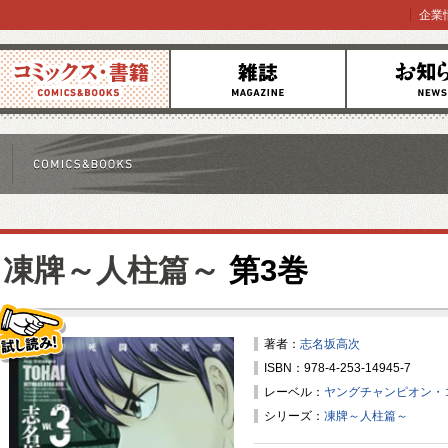
企業
コミックス
雑誌
お知らせ
凍牌～人柱篇～
第3巻
著者：
志名坂高次
ISBN：978-4-253-14945-7
試し読み！
レーベル：
ヤングチャンピオン・
シリーズ：
凍牌～人柱篇～