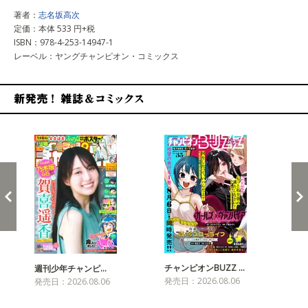
著者：
志名坂高次
定価：本体 533 円+税
ISBN：978-4-253-14947-1
レーベル：ヤングチャンピオン・コミックス
新発売！雑誌&コミックス
チャンピオンBUZZ …
プリ
週刊少年チャンピ…
発売日：2026.08.06
発売
発売日：2026.08.06