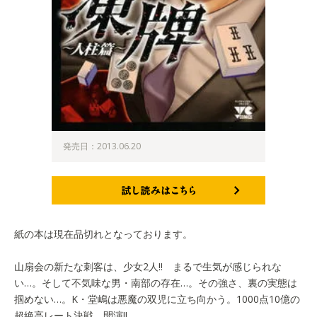
発売日：2013.06.20
試し読みはこちら
紙の本は現在品切れとなっております。
山扇会の新たな刺客は、少女2人!! まるで生気が感じられな
い…。そして不気味な男・南部の存在…。その強さ、裏の実態は
掴めない…。K・堂嶋は悪魔の双児に立ち向かう。1000点10億の
超絶高レート決戦、開演!!