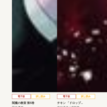
電子版
試し読み
電子版
試し読み
閻魔の教室 第6巻
チキン 「ドロップ…