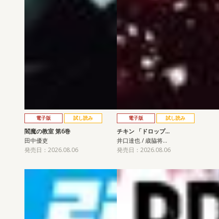
電子版
試し読み
電子版
試し読み
閻魔の教室 第6巻
チキン 「ドロップ…
田中優吏
井口達也 / 歳脇将…
発売日：2026.08.06
発売日：2026.08.06