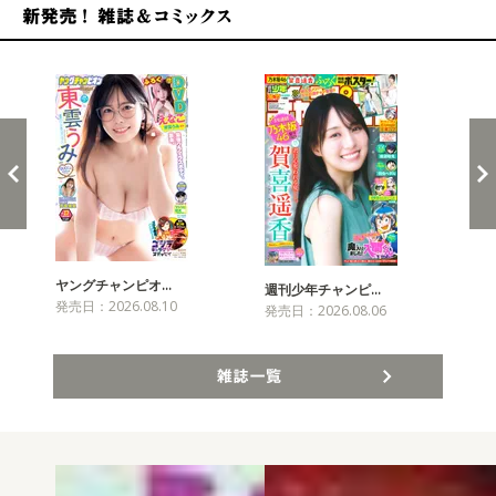
新発売！雑誌&コミックス
ヤングチャンピオ…
チャ
週刊少年チャンピ…
発売日：2026.08.10
発売
発売日：2026.08.06
雑誌一覧