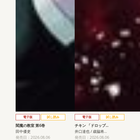
電子版
試し読み
電子版
試し読み
閻魔の教室 第6巻
チキン 「ドロップ…
田中優吏
井口達也 / 歳脇将…
発売日：2026.08.06
発売日：2026.08.06