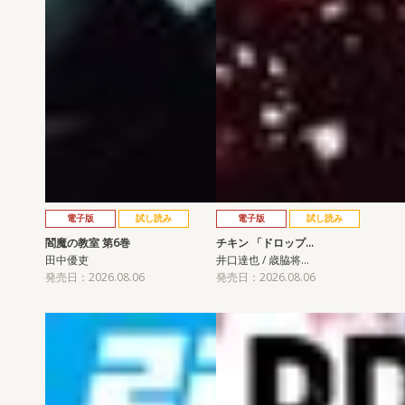
電子版
試し読み
電子版
試し読み
閻魔の教室 第6巻
チキン 「ドロップ…
田中優吏
井口達也 / 歳脇将…
発売日：2026.08.06
発売日：2026.08.06