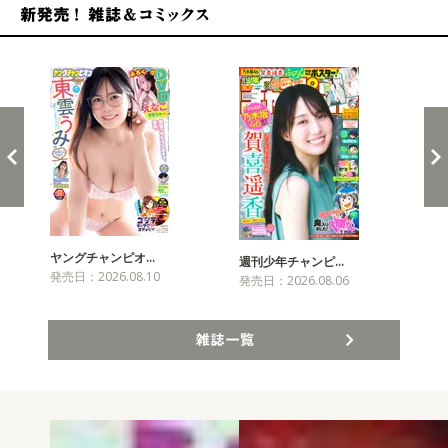
新発売！雑誌&コミックス
ヤングチャンピオ…
チャ
週刊少年チャンピ…
発売日：2026.08.10
発売
発売日：2026.08.06
雑誌一覧