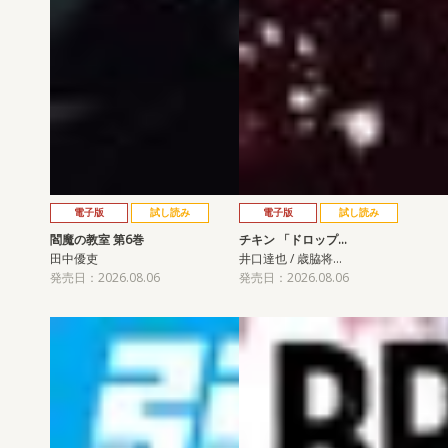
電子版
試し読み
電子版
試し読み
閻魔の教室 第6巻
チキン 「ドロップ…
田中優吏
井口達也 / 歳脇将…
発売日：2026.08.06
発売日：2026.08.06