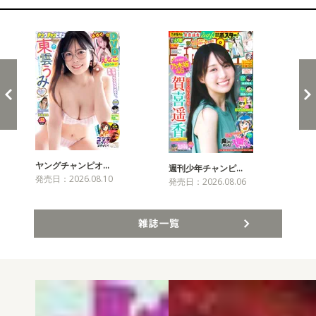
新発売！雑誌&コミックス
ヤングチャンピオ…
チャ
週刊少年チャンピ…
発売日：2026.08.10
発売
発売日：2026.08.06
雑誌一覧