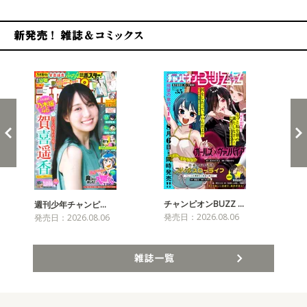
新発売！雑誌&コミックス
チャンピオンBUZZ …
週刊少年チャンピ…
月
発売日：2026.08.06
発売日：2026.08.06
発売
雑誌一覧