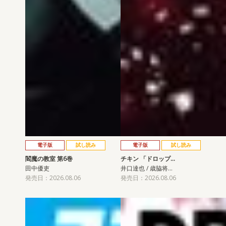
電子版
試し読み
電子版
試し読み
閻魔の教室 第6巻
チキン 「ドロップ…
田中優吏
井口達也 / 歳脇将…
発売日：2026.08.06
発売日：2026.08.06