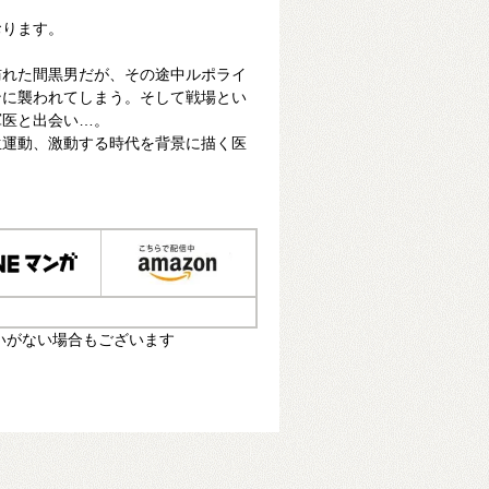
おります。
訪れた間黒男だが、その途中ルポライ
ンに襲われてしまう。そして戦場とい
軍医と出会い…。
生運動、激動する時代を背景に描く医
いがない場合もございます