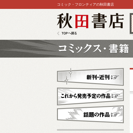
コミック・フロンティアの秋田書店
秋田書店
TOPへ戻る
コミックス
新刊・近刊
これから発売予定
話題の作品