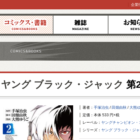
企業
コミックス
雑誌
お知らせ
ヤング ブラック・ジャック
第
著者：
手塚治虫
/
田畑由秋
/
大熊
定価：本体 533 円+税
レーベル：
ヤングチャンピオン・
シリーズ：
ヤング ブラック・ジ