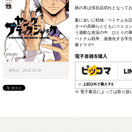
紙の本は現在品切れとなって
薮に会いに戦地・ベトナムを
ターの高柳らとともにベトコ
う過酷な状況の中、ひとりの
ベトナム戦争、過激化する学
療ドラマ!!
電子書籍で購入
発売日：2012.10.19
※ 電子書店によっては取り扱