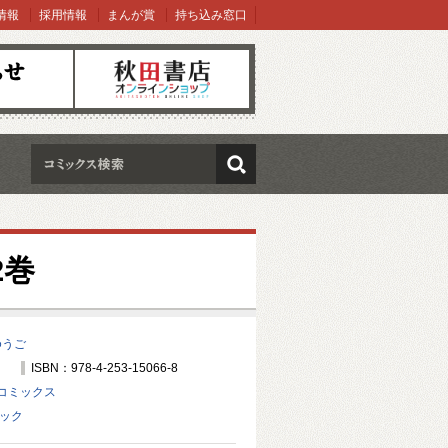
情報
採用情報
まんが賞
持ち込み窓口
オンラインショップ
検索
2巻
ゆうご
ISBN：978-4-253-15066-8
コミックス
ャック