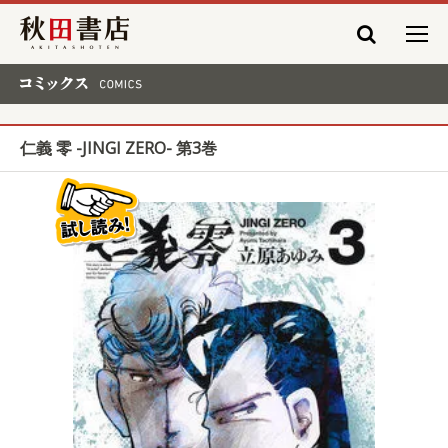
秋田書店
コミックス COMICS
仁義 零 -JINGI ZERO- 第3巻