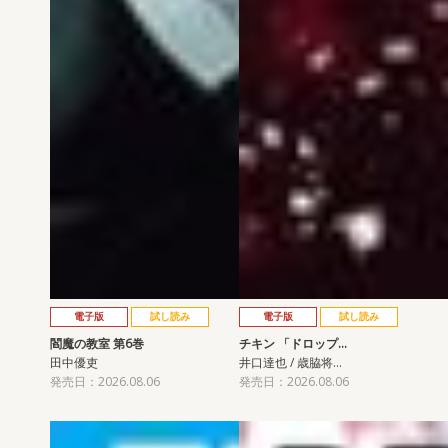
電子版
試し読み
電子版
試し読み
閻魔の教室 第6巻
チキン 「ドロップ…
田中優吏
井口達也 / 歳脇将…
発売日：2026.08.06
発売日：2026.08.06