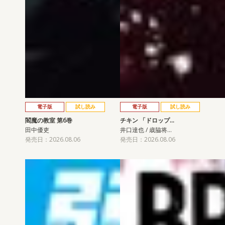
電子版
試し読み
電子版
試し読み
閻魔の教室 第6巻
チキン 「ドロップ…
田中優吏
井口達也 / 歳脇将…
発売日：2026.08.06
発売日：2026.08.06