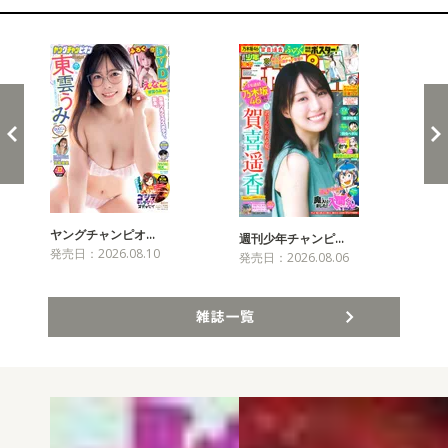
新発売！雑誌&コミックス
ヤングチャンピオ…
チャ
週刊少年チャンピ…
発売日：2026.08.10
発売
発売日：2026.08.06
雑誌一覧