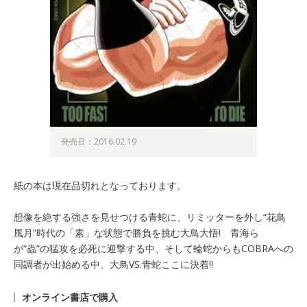
発売日：2016.02.19
紙の本は現在品切れとなっております。
想像を絶する強さを見せつける青蛇に、リミッターを外し“花鳥
風月”時代の「素」な状態で勝負を挑む大鳥大悟! 青海ら
が“蟲”の猛攻を必死に迎撃する中、そして輪蛇からもCOBRAへの
同調者が出始める中、大鳥VS.青蛇ここに決着!!
オンライン書店で購入