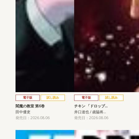
電子版
試し読み
電子版
試し読み
閻魔の教室 第6巻
チキン 「ドロップ…
田中優吏
井口達也 / 歳脇将…
発売日：2026.08.06
発売日：2026.08.06