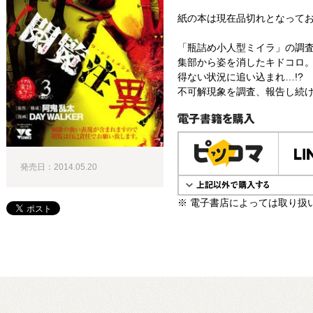
紙の本は現在品切れとなって
「瓶詰め小人型ミイラ」の調
集部から姿を消したキドコロ
得ない状況に追い込まれ…!?
不可解現象を調査、報告し続け
電子書籍で購入
発売日：2014.05.20
※ 電子書店によっては取り扱