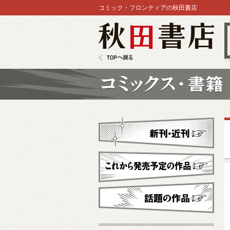
コミック・フロンティアの秋田書店
秋田書店
TOPへ戻る
コミックス
新刊・近刊
これから発売予定
話題の作品