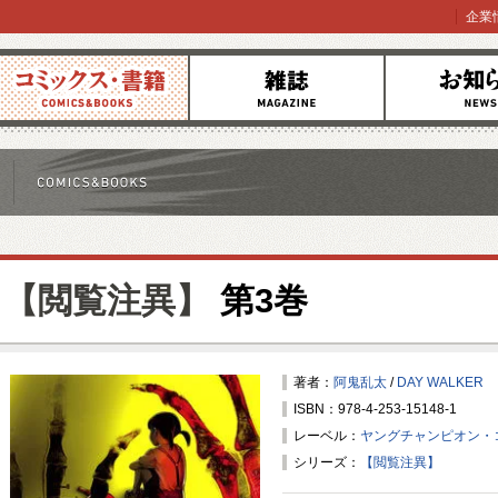
企業
コミックス
雑誌
お知らせ
【閲覧注異】
第3巻
著者：
阿鬼乱太
/
DAY WALKER
ISBN：978-4-253-15148-1
レーベル：
ヤングチャンピオン・
シリーズ：
【閲覧注異】