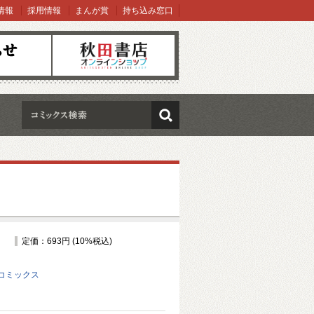
情報
採用情報
まんが賞
持ち込み窓口
オンラインショップ
検索
定価：693円 (10%税込)
コミックス