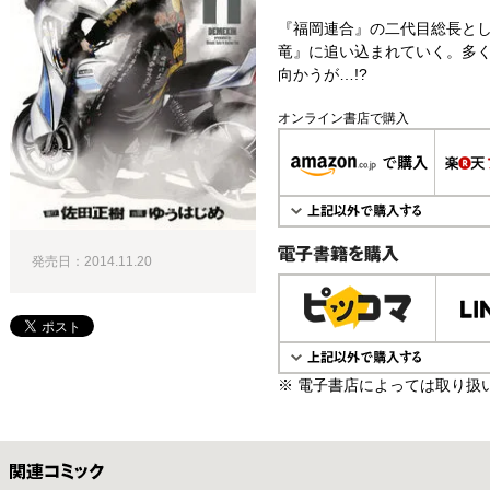
『福岡連合』の二代目総長と
竜』に追い込まれていく。多
向かうが…!?
オンライン書店で購入
発売日：2014.11.20
電子書籍で購入
※ 電子書店によっては取り扱