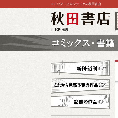
コミック・フロンティアの秋田書店
秋田書店
TOPへ戻る
コミックス
新刊・近刊
これから発売予定
話題の作品