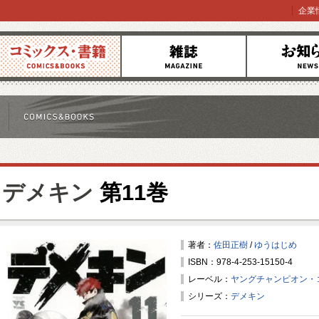
企業
コミックス
雑誌
お知らせ
デメキン
第11巻
著者：
佐田正樹
/
ゆうはじめ
ISBN：978-4-253-15150-4
レーベル：
ヤングチャンピオン・
シリーズ：
デメキン