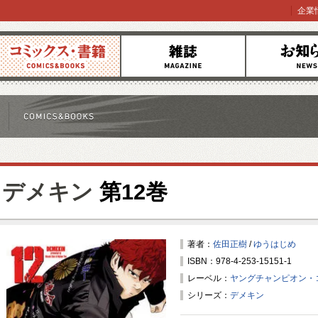
企業
コミックス
雑誌
お知らせ
デメキン
第12巻
著者：
佐田正樹
/
ゆうはじめ
ISBN：978-4-253-15151-1
レーベル：
ヤングチャンピオン・
シリーズ：
デメキン