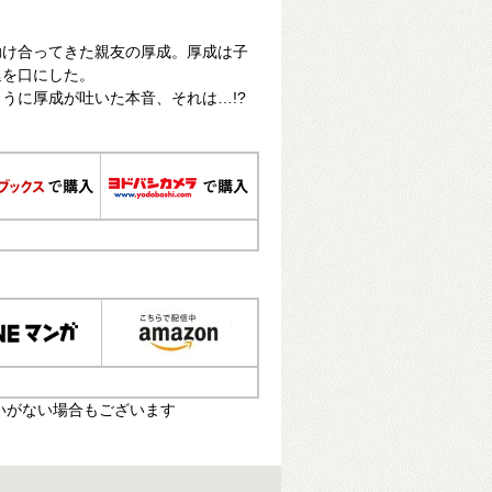
。
助け合ってきた親友の厚成。厚成は子
退を口にした。
うに厚成が吐いた本音、それは…!?
いがない場合もございます