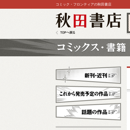
コミック・フロンティアの秋田書店
秋田書店
TOPへ戻る
コミックス
新刊・近刊
これから発売予定
話題の作品