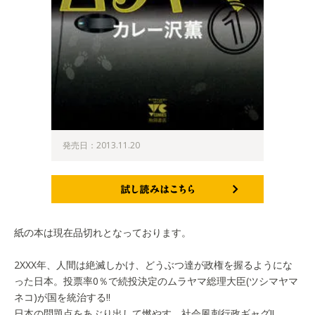
発売日：2013.11.20
試し読みはこちら
紙の本は現在品切れとなっております。
2XXX年、人間は絶滅しかけ、どうぶつ達が政権を握るようにな
った日本。投票率0％で続投決定のムラヤマ総理大臣(ツシマヤマ
ネコ)が国を統治する!!
日本の問題点をあぶり出して燃やす、社会風刺行政ギャグ!!