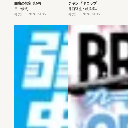
閻魔の教室 第6巻
チキン 「ドロップ…
田中優吏
井口達也 / 歳脇将…
発売日：2026.08.06
発売日：2026.08.06