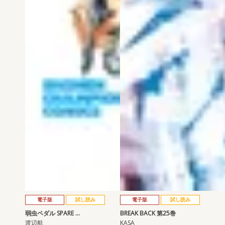
電子版
試し読み
電子版
試し読み
弱虫ペダル SPARE …
BREAK BACK 第25巻
渡辺航
KASA