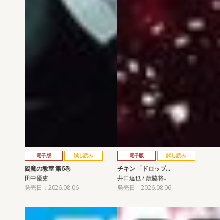
電子版
試し読み
電子版
試し読み
閻魔の教室 第6巻
チキン 「ドロップ…
田中優吏
井口達也 / 歳脇将…
発売日：2026.08.06
発売日：2026.08.06