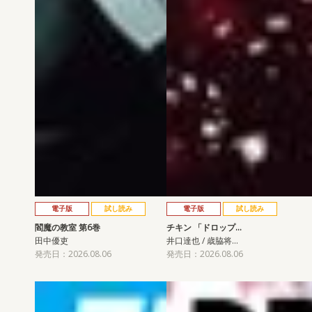
電子版
試し読み
電子版
試し読み
閻魔の教室 第6巻
チキン 「ドロップ…
田中優吏
井口達也 / 歳脇将…
発売日：2026.08.06
発売日：2026.08.06