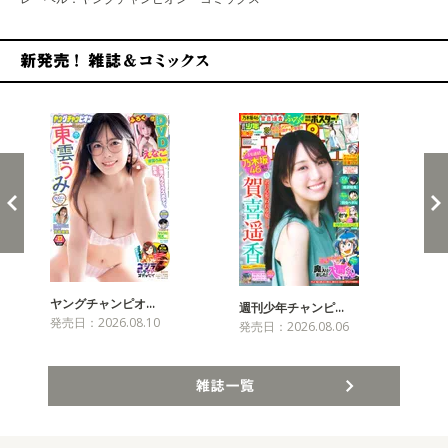
新発売！雑誌&コミックス
ヤングチャンピオ…
チャ
週刊少年チャンピ…
発売日：2026.08.10
発売
発売日：2026.08.06
雑誌一覧