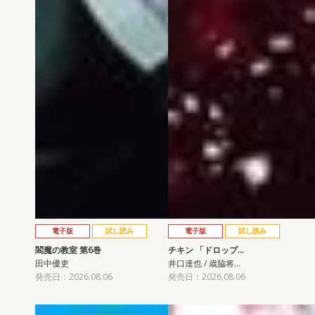
電子版
試し読み
電子版
試し読み
閻魔の教室 第6巻
チキン 「ドロップ…
田中優吏
井口達也 / 歳脇将…
発売日：2026.08.06
発売日：2026.08.06