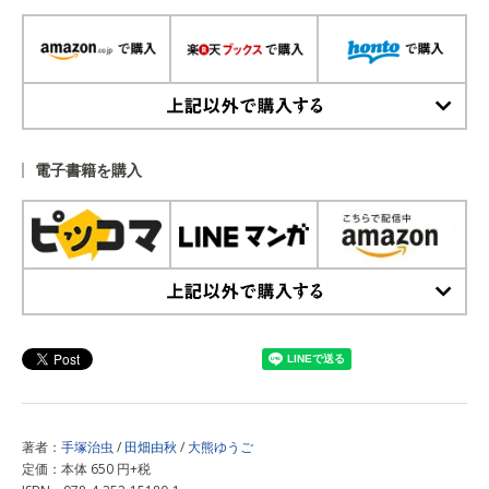
上記以外で購入する
電子書籍を購入
上記以外で購入する
著者：
手塚治虫
/
田畑由秋
/
大熊ゆうご
定価：本体 650 円+税