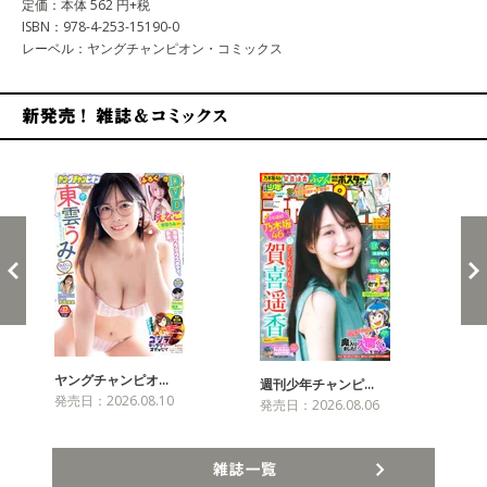
定価：本体 562 円+税
ISBN：978-4-253-15190-0
レーベル：ヤングチャンピオン・コミックス
新発売！雑誌&コミックス
ヤングチャンピオ…
チャ
週刊少年チャンピ…
発売日：2026.08.10
発売
発売日：2026.08.06