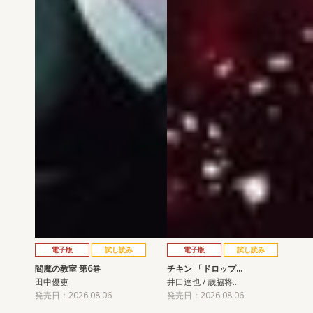
電子版
試し読み
電子版
試し読み
閻魔の教室 第6巻
チキン 「ドロップ…
田中優吏
井口達也 / 歳脇将…
発売日：2026.08.06
発売日：2026.08.06