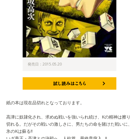
発売日：2015.05.20
試し読みはこちら
紙の本は現在品切れとなっております。
高津に奴隷化され、求めぬ戦いを強いられ続け、Kの精神は擦り
切れる。だがその戦いの激しさに、男たちの命を賭けた戦いに、
氷のKは蘇る!!
いざ帝王・高津との決戦へ。人柱篇、最終章突入…!!