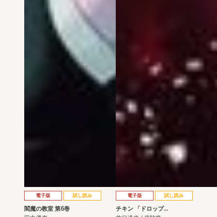
電子版
試し読み
電子版
試し読み
閻魔の教室 第6巻
チキン 「ドロップ…