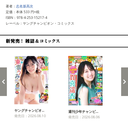
著者：
志名坂高次
定価：本体 533 円+税
ISBN：978-4-253-15217-4
レーベル：ヤングチャンピオン・コミックス
新発売！雑誌&コミックス
ヤングチャンピオ…
チャ
週刊少年チャンピ…
発売日：2026.08.10
発売
発売日：2026.08.06