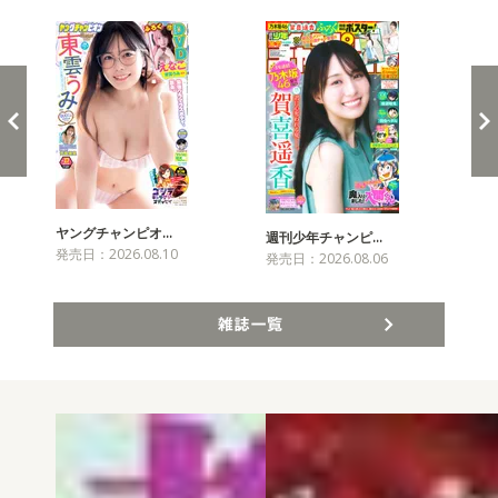
ヤングチャンピオ…
チャ
週刊少年チャンピ…
発売日：2026.08.10
発売
発売日：2026.08.06
雑誌一覧