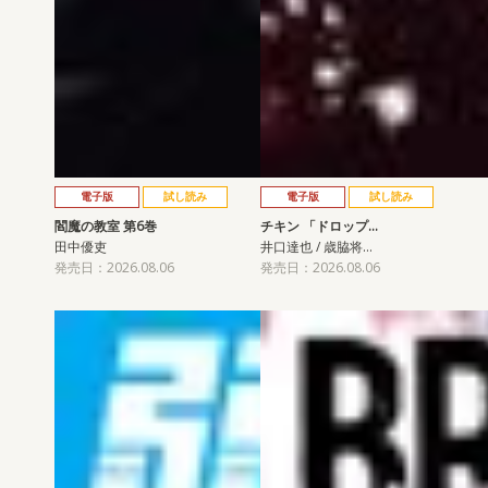
電子版
試し読み
電子版
試し読み
閻魔の教室 第6巻
チキン 「ドロップ…
田中優吏
井口達也 / 歳脇将…
発売日：2026.08.06
発売日：2026.08.06