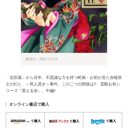
発売日：2007.12.14
「忠臣蔵」から百年。不思議な力を持つ町娘・お初が見た赤穂浪
士の幻と、＜死人憑き＞事件。この二つの関係は!? 霊験お初シ
リーズ『震える岩』、中編!!
オンライン書店で購入