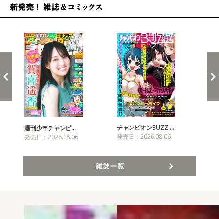
新発売！雑誌&コミックス
チャンピオンBUZZ …
プリ
週刊少年チャンピ…
発売日：2026.08.06
発売
発売日：2026.08.06
雑誌一覧