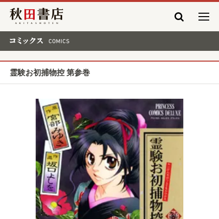
秋田書店
コミックス COMICS
霊験お初捕物控 第参巻