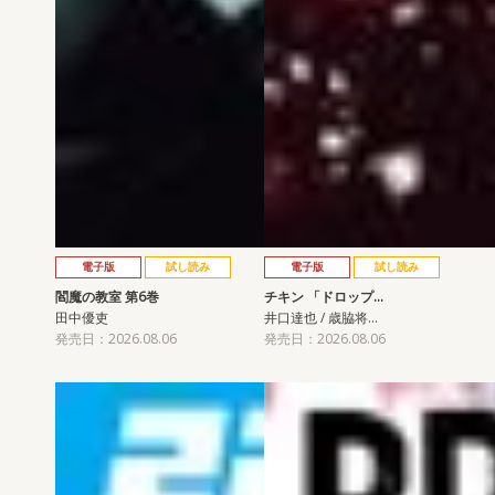
電子版
試し読み
電子版
試し読み
閻魔の教室 第6巻
チキン 「ドロップ…
田中優吏
井口達也 / 歳脇将…
発売日：2026.08.06
発売日：2026.08.06