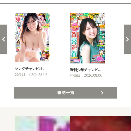
新発売！雑誌&コミックス
ヤングチャンピオ…
チャ
週刊少年チャンピ…
発売日：2026.08.10
発売
発売日：2026.08.06
雑誌一覧