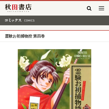
秋田書店
コミックス COMICS
霊験お初捕物控 第四巻