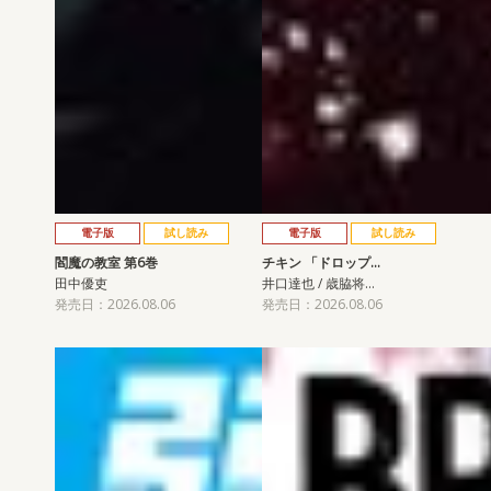
電子版
試し読み
電子版
試し読み
閻魔の教室 第6巻
チキン 「ドロップ…
田中優吏
井口達也 / 歳脇将…
発売日：2026.08.06
発売日：2026.08.06