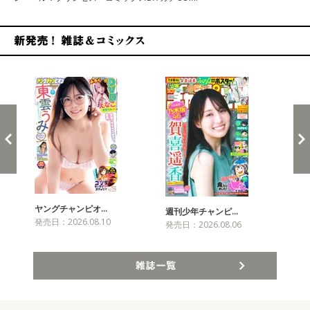
新発売！雑誌&コミックス
ヤングチャンピオ…
チャ
週刊少年チャンピ…
発売日：2026.08.10
発売
発売日：2026.08.06
雑誌一覧