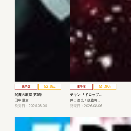
電子版
試し読み
電子版
試し読み
閻魔の教室 第6巻
チキン 「ドロップ…
田中優吏
井口達也 / 歳脇将…
発売日：2026.08.06
発売日：2026.08.06