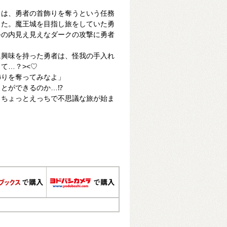
クは、勇者の首飾りを奪うという任務
った。魔王城を目指し旅をしていた勇
手の内見え見えなダークの攻撃に勇者
に興味を持った勇者は、怪我の手入れ
て…？><♡
飾りを奪ってみなよ」
とができるのか…⁉
、ちょっとえっちで不思議な旅が始ま