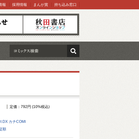
情報
採用情報
まんが賞
持ち込み窓口
オンラインショップ
検索
定価：792円 (10%税込)
DX カチCOMI
従順