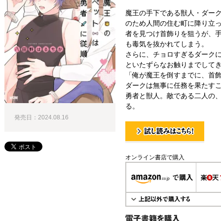
魔王の手下である獣人・ダー
のため人間の住む町に降り立
者を見つけ首飾りを狙うが、
も毒気を抜かれてしまう。
さらに、チョロすぎるダーク
といたずらなお触りまでしてき
「俺が魔王を倒すまでに、首
ダークは無事に任務を果たすこ
勇者と獣人。敵である二人の
る。
発売日：2024.08.16
試し読み！
オンライン書店で購入