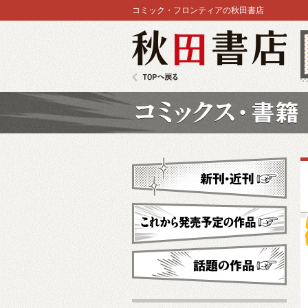
コミック・フロンティアの秋田書店
秋田書店
TOPへ戻る
コミックス
新刊・近刊
これから発売予定
話題の作品