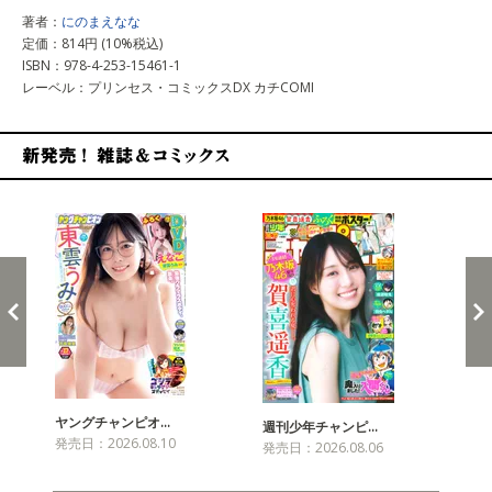
著者：
にのまえなな
定価：814円 (10%税込)
ISBN：978-4-253-15461-1
レーベル：プリンセス・コミックスDX カチCOMI
新発売！雑誌&コミックス
ヤングチャンピオ…
チャ
週刊少年チャンピ…
発売日：2026.08.10
発売
発売日：2026.08.06