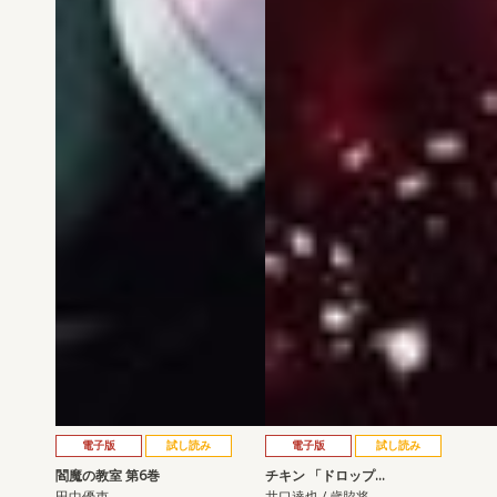
電子版
試し読み
電子版
試し読み
閻魔の教室 第6巻
チキン 「ドロップ…
田中優吏
井口達也 / 歳脇将…