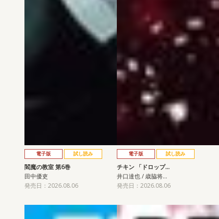
電子版
試し読み
電子版
試し読み
閻魔の教室 第6巻
チキン 「ドロップ…
田中優吏
井口達也 / 歳脇将…
発売日：2026.08.06
発売日：2026.08.06