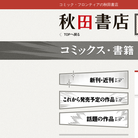
コミック・フロンティアの秋田書店
秋田書店
TOPへ戻る
コミックス
新刊・近刊
これから発売予定
話題の作品