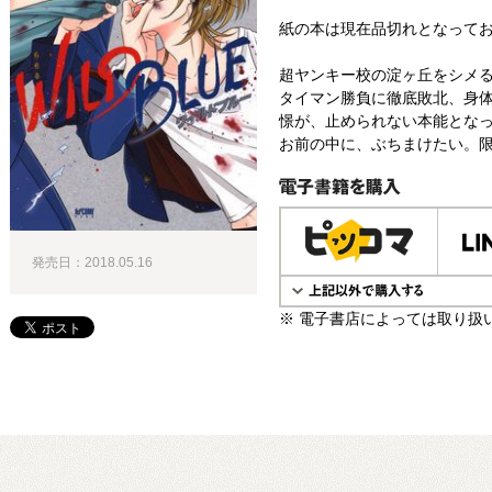
紙の本は現在品切れとなって
超ヤンキー校の淀ヶ丘をシメ
タイマン勝負に徹底敗北、身
憬が、止められない本能とな
お前の中に、ぶちまけたい。限界
電子書籍で購入
発売日：2018.05.16
※ 電子書店によっては取り扱