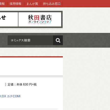
情報
採用情報
まんが賞
持ち込み窓口
オンラインショップ
検索
定価：本体 630 円+税
DX カチCOMI