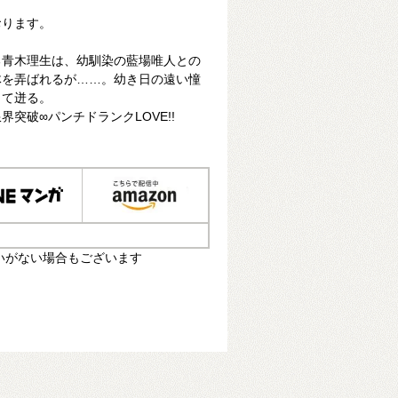
おります。
る青木理生は、幼馴染の藍場唯人との
体を弄ばれるが……。幼き日の遠い憧
って迸る。
突破∞パンチドランクLOVE!!
いがない場合もございます