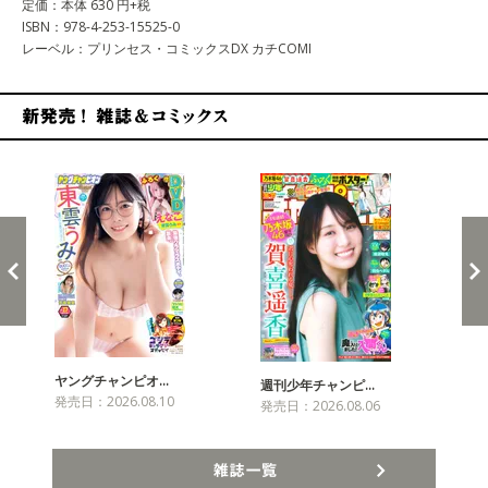
定価：本体 630 円+税
ISBN：978-4-253-15525-0
レーベル：プリンセス・コミックスDX カチCOMI
新発売！雑誌&コミックス
ヤングチャンピオ…
チャ
週刊少年チャンピ…
発売日：2026.08.10
発売
発売日：2026.08.06