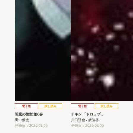
電子版
試し読み
電子版
試し読み
閻魔の教室 第6巻
チキン 「ドロップ…
田中優吏
井口達也 / 歳脇将…
発売日：2026.08.06
発売日：2026.08.06