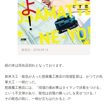
発売日：2018.09.14
紙の本は現在品切れとなっております。
新米大工・龍也が入った怒羅魔工務店の現場監督は、かつての先
輩大工・一樹だった。
怒羅魔工務店には、「現場の揉め事はタイマンで決着をつける」
という不文律があり、龍也は自慢の腕っぷしを見せつける…!
その龍也の前に、一樹が立ちはだかると…!?