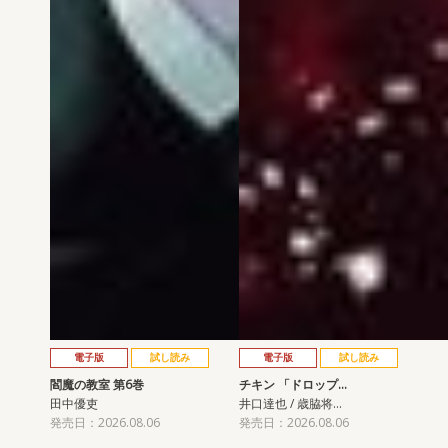
電子版
試し読み
電子版
試し読み
閻魔の教室 第6巻
チキン 「ドロップ…
田中優吏
井口達也 / 歳脇将…
発売日：2026.08.06
発売日：2026.08.06