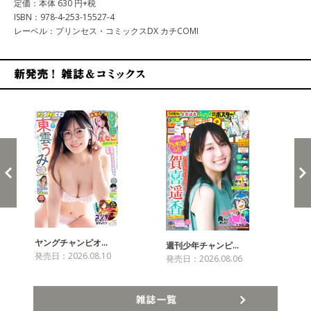
定価：本体 630 円+税
ISBN：978-4-253-15527-4
レーベル：プリンセス・コミックスDX カチCOMI
新発売！雑誌&コミックス
ヤングチャンピオ…
チャ
週刊少年チャンピ…
発売日：2026.08.10
発売
発売日：2026.08.06