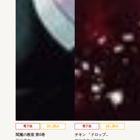
電子版
試し読み
電子版
試し読み
閻魔の教室 第6巻
チキン 「ドロップ…