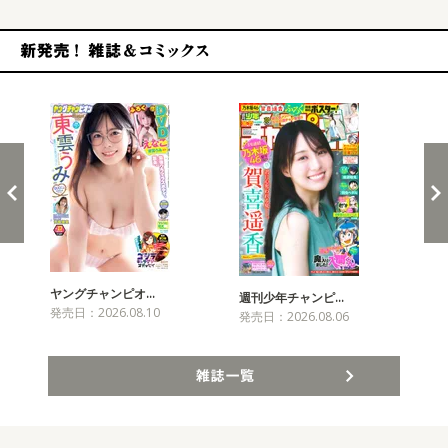
新発売！雑誌&コミックス
ヤングチャンピオ…
チャ
週刊少年チャンピ…
発売日：2026.08.10
発売
発売日：2026.08.06
雑誌一覧