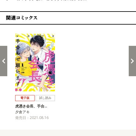
関連コミックス
戻る
進む
電子版
試し読み
虎憑き会長、手合…
夕倉アキ
発売日：2021.08.16