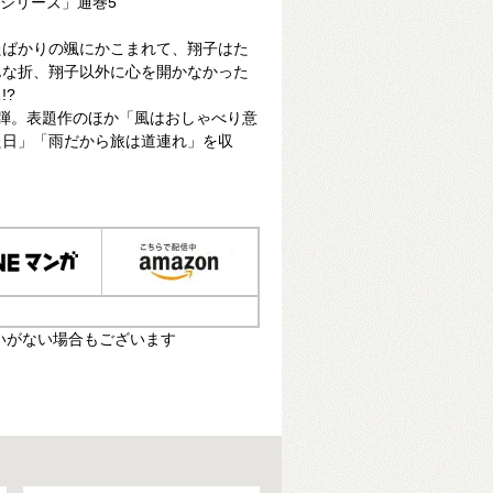
件簿シリーズ」通巻5
たばかりの颯にかこまれて、翔子はた
んな折、翔子以外に心を開かなかった
!?
弾。表題作のほか「風はおしゃべり意
た日」「雨だから旅は道連れ」を収
いがない場合もございます