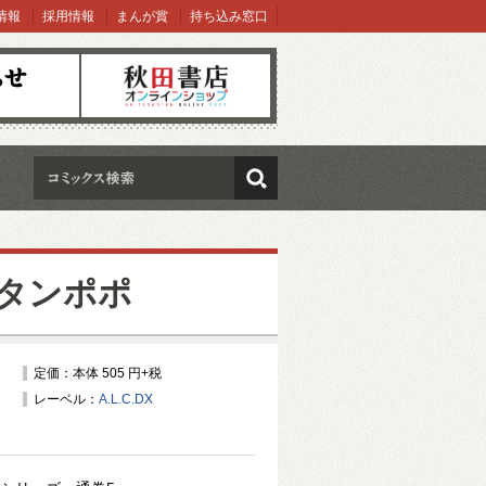
情報
採用情報
まんが賞
持ち込み窓口
オンラインショップ
検索
タンポポ
定価：本体 505 円+税
レーベル：
A.L.C.DX