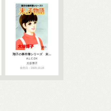
翔子の事件簿シリーズ 末…
A.L.C.DX
大谷博子
発売日：2009.10.28