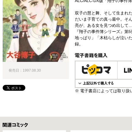
ALC/ALC-DX版「翔子の事
双子の慧と舞、そして生まれ
だいま子育ての真っ最中。そ
亮が、ある女を見つめ出して…
『翔子の事件簿シリーズ』第5
地っぱり」「木枯らしが泣い
録。
電子書籍で購入
発売日：1997.08.30
※ 電子書店によっては取り扱
関連コミックス