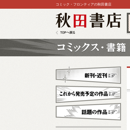
コミック・フロンティアの秋田書店
秋田書店
TOPへ戻る
コミックス
新刊・近刊
これから発売予定
話題の作品