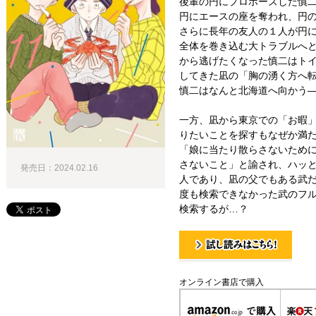
後輩の円にプロポーズした慎
円にエースの座を奪われ、円
さらに長年の友人の１人が円
全体を巻き込む大トラブルへ
から逃げたくなった慎二はト
してきた凪の「胸の湧く方へ
慎二はなんと北海道へ向かう
一方、凪から東京での「お暇
りたいことを探すもなぜか満
「娘に当たり散らさないため
さないこと」と諭され、ハッ
発売日：2024.02.16
人であり、凪の父でもある武
度も検索できなかった武のフル
検索するが…？
試し読み！
オンライン書店で購入