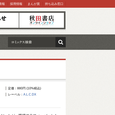
情報
採用情報
まんが賞
持ち込み窓口
オンラインショップ
検索
定価：880円 (10%税込)
レーベル：
A.L.C.DX