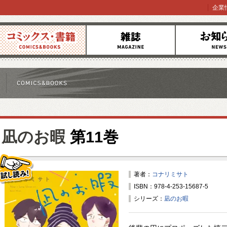
企業
コミックス
雑誌
お知らせ
凪のお暇
第11巻
著者：
コナリミサト
ISBN：978-4-253-15687-5
試し読み！
シリーズ：
凪のお暇