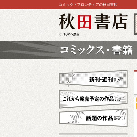
コミック・フロンティアの秋田書店
秋田書店
TOPへ戻る
コミックス
新刊・近刊
これから発売予定
話題の作品