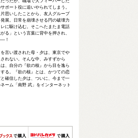
二だったが、職場で大フィーバーした
のサポート役に追いやられてしまう。
に片思いしたことから、友人グループ
と発展。日常を崩壊させる円の破壊力
イレに駆け込む。そこへたまたま電話
転がる」という言葉に背中を押され、
――！
」を言い渡された母・夕は、東京でや
たされない。そんな中、みすずから
には、自分の『欲の核』から目を逸ら
とする。『欲の核』とは、かつての恋
だと確信した夕は、ついに、今まで一
ネーム「南野 武」をインターネット