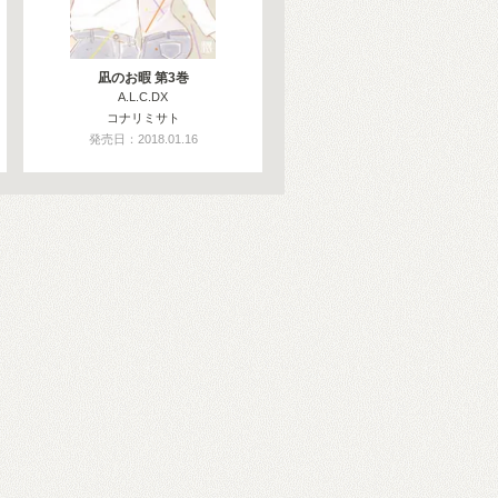
凪のお暇 第3巻
A.L.C.DX
コナリミサト
発売日：2018.01.16