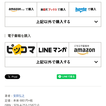
上記以外で購入する
電子書籍を購入
上記以外で購入する
著者：
安田弘之
定価：本体 680 円+税
ISBN：978-4-253-15877-0