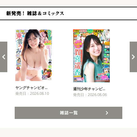
新発売！雑誌&コミックス
ヤングチャンピオ…
チャ
週刊少年チャンピ…
発売日：2026.08.10
発売
発売日：2026.08.06
雑誌一覧