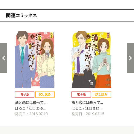
関連コミックス
戻る
進む
電子版
試し読み
電子版
試し読み
酒と恋には酔って…
酒と恋には酔って…
酒
はるこ / 江口まゆ…
はるこ / 江口まゆ…
はる
発売日：2018.07.13
発売日：2019.02.15
発売