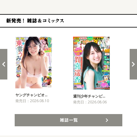
新発売！雑誌&コミックス
ヤングチャンピオ…
チャ
週刊少年チャンピ…
発売日：2026.08.10
発売
発売日：2026.08.06
雑誌一覧