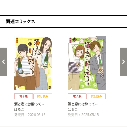
関連コミックス
戻る
進む
電子版
試し読み
電子版
試し読み
酒と恋には酔って…
酒と恋には酔って…
酒
はるこ
はるこ
は
発売日：2026.03.16
発売日：2025.05.15
発売