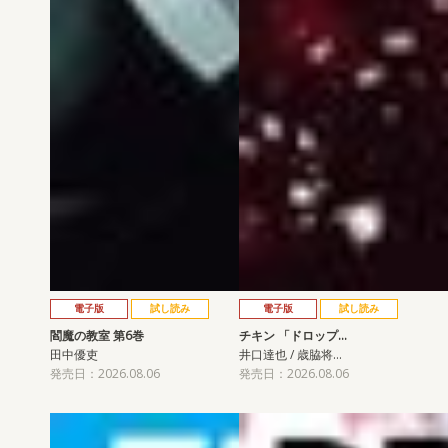
電子版
試し読み
電子版
試し読み
閻魔の教室 第6巻
チキン 「ドロップ…
田中優吏
井口達也 / 歳脇将…
発売日：2026.08.06
発売日：2026.08.06